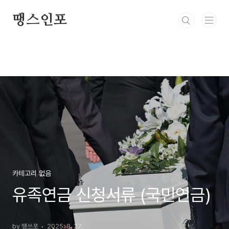
본문 바로가기
땡스인포
카테고리 없음
유족연금 신청서류 (국민연금)
by 땡쓰포
2025. 8. 27.