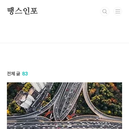
본문 바로가기
땡스인포
전체 글
83